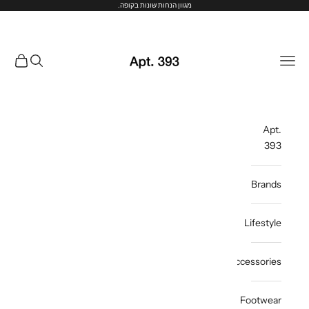
ילוג לתוכן
מגוון הנחות שונות בקופה.
Apt. 393
תפריט
חיפוש
עגלת קנ
Apt.
393
Brands
Lifestyle
Accessories
Footwear