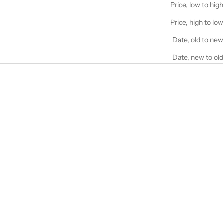
Price, low to high
Price, high to low
Date, old to new
Date, new to old
אזל מהמלאי
חסוך 60.00 NIS
הוסף לעגלה
Casio CA-53WF-8B Calculator
Casio Men_s Vintage CA-53W-
Beige Digital Mens Watch
1CR Calculator Watch
Original New Classic CA-53
מחיר מבצע
139.00 NIS