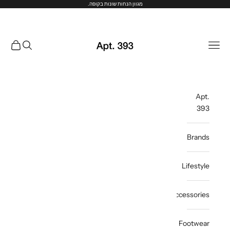
ילוג לתוכן
מגוון הנחות שונות בקופה.
Apt. 393
תפריט
חיפוש
עגלת קנ
Apt.
393
Brands
Lifestyle
Accessories
Footwear